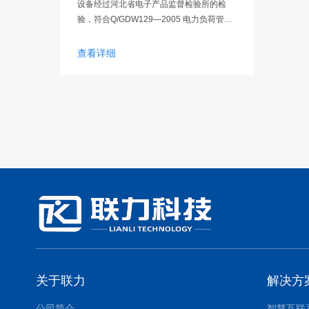
设备经过河北省电子产品监督检验所的检
验，符合Q/GDW129—2005 电力负荷管理
系统通用技术条件、GB/T2423.3-2006 电
工电子产品环境试验、GB4943-2001 信息
查看详细
技术设备的安全、YD/T1214-
2002900/1800MHz TDMA 数字蜂窝移动通
信网通用分组无线业务（GPRS）设备技术
规范
关于联力
解决方
公司简介
智慧互联