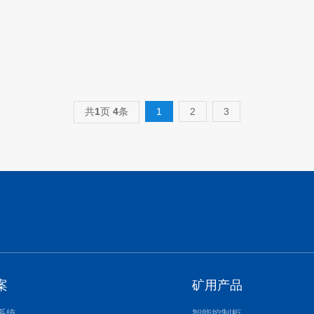
共
1
页
4
条
1
2
3
案
矿用产品
系统
智能控制柜