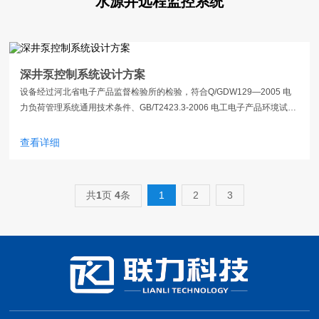
水源井远程监控系统
深井泵控制系统设计方案
设备经过河北省电子产品监督检验所的检验，符合Q/GDW129—2005 电
力负荷管理系统通用技术条件、GB/T2423.3-2006 电工电子产品环境试
验、GB4943-2001 信息技术设备的安全、YD/T1214-2002900/1800MHz
TDMA 数字蜂窝移动通信网通用分组无线业务（GPRS）设备技术规范
查看详细
共
1
页
4
条
1
2
3